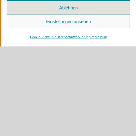
Ablehnen
KONTAKT
Einstellungen ansehen
Jens-Peter Nettekoven
Platz des Landtags 1
Cookie-Richtlinie
Datenschutzerklärung
Impressum
40221 Düsseldorf
Telefon: 0211 884-2777
Telefax: 0211 884-3037
E-Mail
Copyright © 2012 -
2026 CDU NRW | All Rights Reserved |
DINERS
Werbeagentur