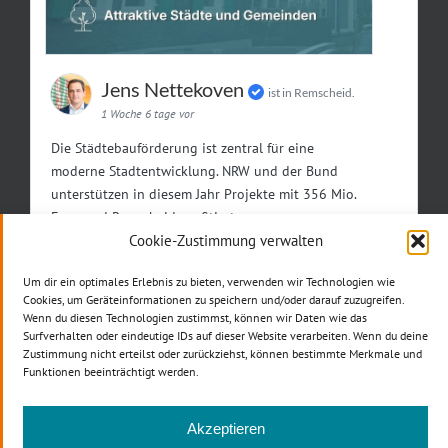
Jens Nettekoven
ist in Remscheid.
1 Woche 6 tage vor
Die Städtebauförderung ist zentral für eine
moderne Stadtentwicklung. NRW und der Bund
unterstützen in diesem Jahr Projekte mit 356 Mio.
Euro und Remscheid profitiert ganz
Cookie-Zustimmung verwalten
Um dir ein optimales Erlebnis zu bieten, verwenden wir Technologien wie
1
Cookies, um Geräteinformationen zu speichern und/oder darauf zuzugreifen.
Wenn du diesen Technologien zustimmst, können wir Daten wie das
Auf Facebook ansehen
Teilen
Surfverhalten oder eindeutige IDs auf dieser Website verarbeiten. Wenn du deine
Zustimmung nicht erteilst oder zurückziehst, können bestimmte Merkmale und
Funktionen beeinträchtigt werden.
Klicke hier, um Marketing-Cookies zu
Akzeptieren
akzeptieren und diesen Inhalt zu aktivieren