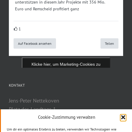
unterstützen in diesem Jahr Projekte mit 356 Mio.
Euro und Remscheid profitiert ganz
1
Auf Facebook ansehen
Teilen
Klicke hier, um Marketing-Cookies zu
akzeptieren und diesen Inhalt zu aktivieren
KONTAKT
Jens-Peter Nettekoven
Platz des Landtags 1
40221 Düsseldorf
Cookie-Zustimmung verwalten
Telefon: 0211 884-2777
Um dir ein optimales Erlebnis zu bieten, verwenden wir Technologien wie