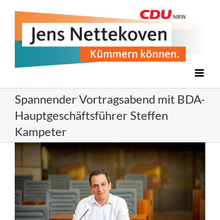
Zum
Inhalt
springen
Spannender Vortragsabend mit BDA-
Hauptgeschäftsführer Steffen
Kampeter
Zeige
grösseres
Bild