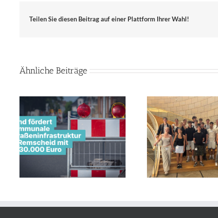
Teilen Sie diesen Beitrag auf einer Plattform Ihrer Wahl!
Ähnliche Beiträge
Land u
Geopolitik-Kurs des Leibniz-
e
Innenstadt
Gymnasiums Remscheid zu
Remscheid 
Gast bei Jens Nettekoven
Milli