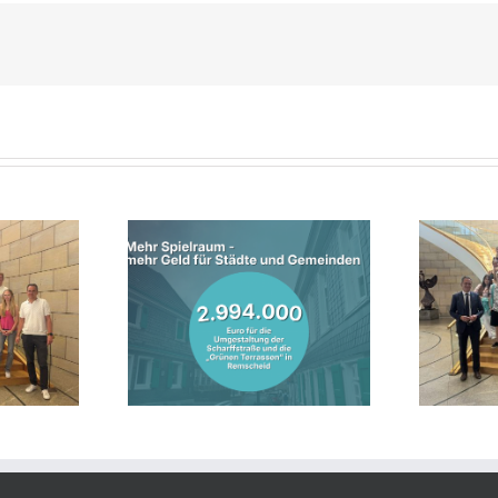
nterstützt
Lebhafte Diskussion im
entwicklung in
Landtag: Jahrgangsstufe des
mit fast drei
Theodor-Heuss-Gymnasiums
onen Euro
zu Gast bei Jens Nettekoven