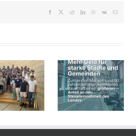
Facebook
X
Reddit
LinkedIn
WhatsApp
Vk
E-
Mail
Schwarz-grüne
Landesregierung erhöht
Land fördert kommunale
kommunalen Anteil an
Straßeninfrastruktur
Steuereinnahmen des Landes