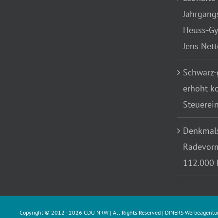
Jahrgang
Heuss-Gy
Jens Net
Schwarz-
erhöht k
Steuerei
Denkmals
Radevorm
112.000 
Copyright © 2012 -
2026 CDU NRW | All Rights Reserved |
DINERS Werbeagentu