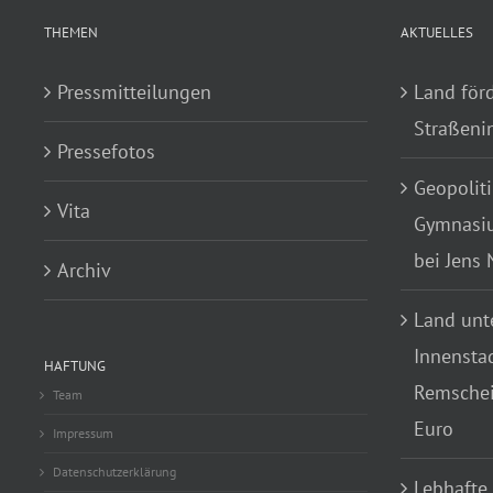
THEMEN
AKTUELLES
Pressmitteilungen
Land för
Straßenin
Pressefotos
Geopoliti
Vita
Gymnasiu
bei Jens
Archiv
Land unte
Innensta
HAFTUNG
Remscheid
Team
Euro
Impressum
Datenschutzerklärung
Lebhafte