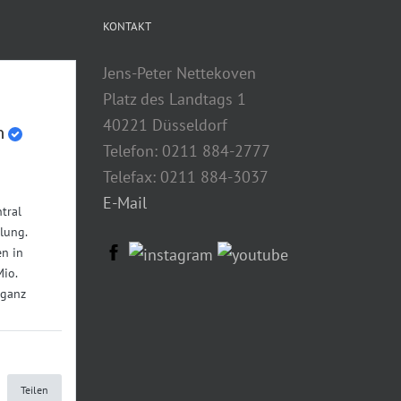
KONTAKT
Jens-Peter Nettekoven
Platz des Landtags 1
40221 Düsseldorf
n
Telefon: 0211 884-2777
Telefax: 0211 884-3037
E-Mail
tral
lung.
n in
Mio.
 ganz
Teilen