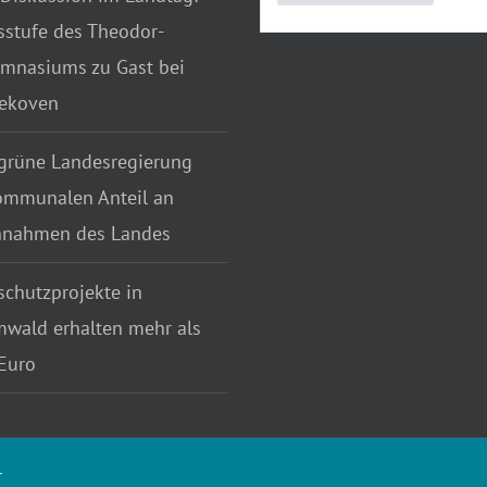
sstufe des Theodor-
mnasiums zu Gast bei
tekoven
grüne Landesregierung
ommunalen Anteil an
nnahmen des Landes
chutzprojekte in
wald erhalten mehr als
Euro
r