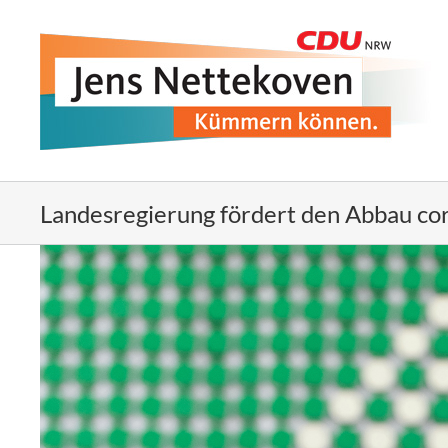
Zum
Inhalt
springen
Landesregierung fördert den Abbau co
Zeige
grösseres
Bild