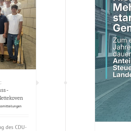
arz-grüne Landesregierung erhöht kommunalen
Anteil an Steuereinnahmen des Landes
atz
Presse
Pressmitteilungen
Remscheid/Radevormwald
:
uss-
Nettekoven
ssmitteilungen
ng des CDU-