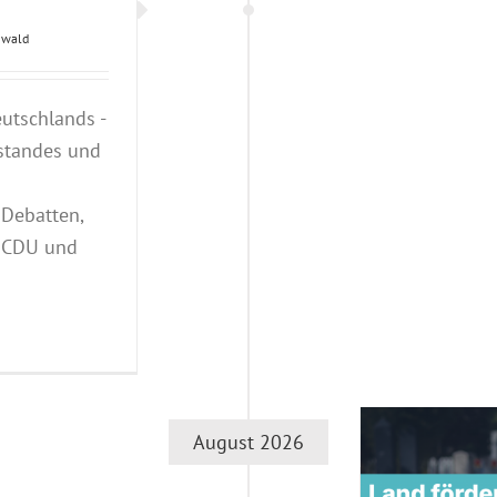
mwald
utschlands -
standes und
Debatten,
r CDU und
August 2026