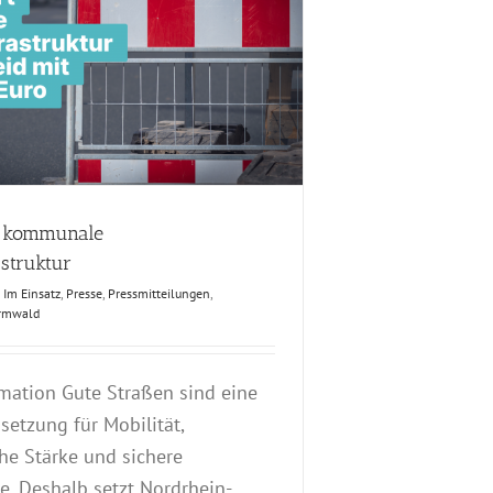
t kommunale
struktur
Im Einsatz
,
Presse
,
Pressmitteilungen
,
rmwald
mation Gute Straßen sind eine
etzung für Mobilität,
che Stärke und sichere
. Deshalb setzt Nordrhein-