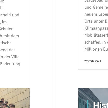
Städtebaufö
iz-
und Gemeinde
U-
neuem Leben
scheid und
Orte unter 
, im
Klimaanpas
Schüler
Mobilitätser
ch mit dem
schaffen. In
tische
Millionen Eu
ßend das
n der Villa
Weiterlesen
e Bedeutung