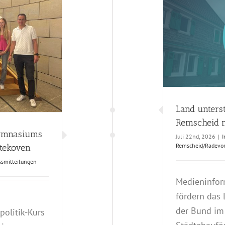
nterstützt Innenstadtentwicklung in Remscheid mit
fast drei Millionen Euro
atz
Presse
Pressmitteilungen
Remscheid/Radevormwald
Land unters
Remscheid mi
Gymnasiums
Juli 22nd, 2026
|
I
Remscheid/Radevo
ttekoven
ssmitteilungen
Medieninfor
fördern das
n
der Bund im
olitik-Kurs