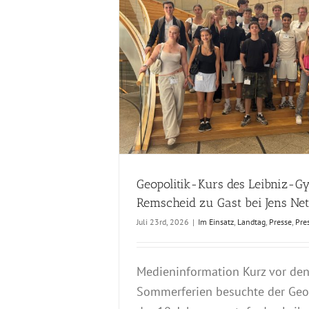
Land u
ymnasiums Remscheid zu
Im Eins
ttekoven
Pressmitteilungen
Geopolitik-Kurs des Leibniz-
Remscheid zu Gast bei Jens Ne
Juli 23rd, 2026
|
Im Einsatz
,
Landtag
,
Presse
,
Pre
Medieninformation Kurz vor de
Sommerferien besuchte der Geop