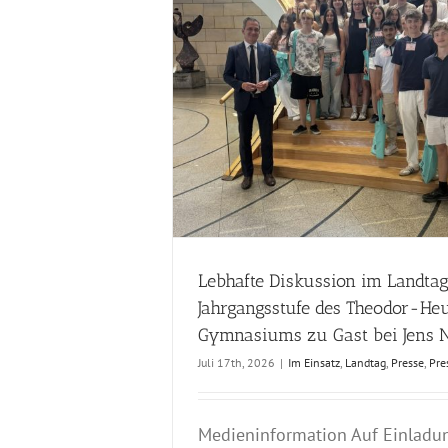
g: Jahrgangsstufe des
st bei Jens Nettekoven
Pressmitteilungen
Schw
Im Eins
Lebhafte Diskussion im Landtag
Jahrgangsstufe des Theodor-He
Gymnasiums zu Gast bei Jens 
Juli 17th, 2026
|
Im Einsatz
,
Landtag
,
Presse
,
Pre
Medieninformation Auf Einladu