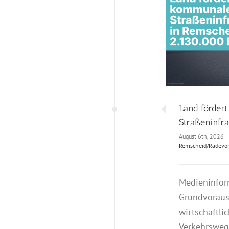
and fördert kommunale Straßeninfrastruktur
atz
Presse
Pressmitteilungen
Remscheid/Radevormwald
Land förder
Straßeninfra
August 6th, 2026
|
Remscheid/Radevo
Medieninfor
Grundvorauss
wirtschaftli
Verkehrswege