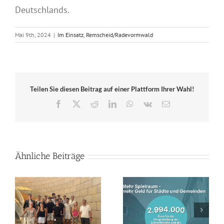
Deutschlands.
Mai 9th, 2024
|
Im Einsatz
,
Remscheid/Radevormwald
Teilen Sie diesen Beitrag auf einer Plattform Ihrer Wahl!
Facebook
X
Reddit
LinkedIn
WhatsApp
Vk
E-
Mail
Ähnliche Beiträge
Lebhafte Diskussion
s
Land unterstützt
im Landtag:
s
Innenstadtentwicklung
Jahrgangsstufe des