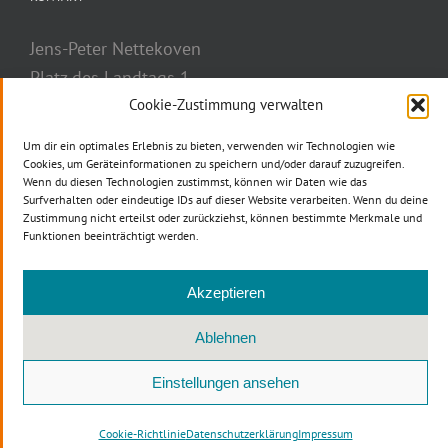
Jens-Peter Nettekoven
Platz des Landtags 1
40221 Düsseldorf
Cookie-Zustimmung verwalten
Telefon: 0211 884-2777
Um dir ein optimales Erlebnis zu bieten, verwenden wir Technologien wie
Telefax: 0211 884-3037
Cookies, um Geräteinformationen zu speichern und/oder darauf zuzugreifen.
Wenn du diesen Technologien zustimmst, können wir Daten wie das
E-Mail
Surfverhalten oder eindeutige IDs auf dieser Website verarbeiten. Wenn du deine
Zustimmung nicht erteilst oder zurückziehst, können bestimmte Merkmale und
Funktionen beeinträchtigt werden.
Akzeptieren
Ablehnen
Copyright © 2012 -
2026 CDU NRW | All Rights Reserved |
DINERS
Einstellungen ansehen
Werbeagentur
Cookie-Richtlinie
Datenschutzerklärung
Impressum
Facebook
Instagram
YouTube