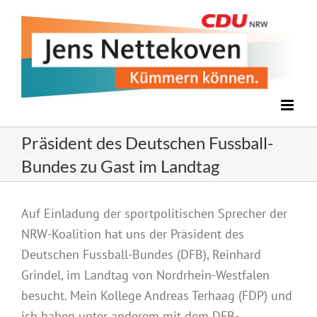
Zum
Inhalt
springen
Präsident des Deutschen Fussball-
Bundes zu Gast im Landtag
Zeige
Auf Einladung der sportpolitischen Sprecher der
grösseres
NRW-Koalition hat uns der Präsident des
Bild
Deutschen Fussball-Bundes (DFB), Reinhard
Grindel, im Landtag von Nordrhein-Westfalen
besucht. Mein Kollege Andreas Terhaag (FDP) und
ich haben unter anderem mit dem DFB-