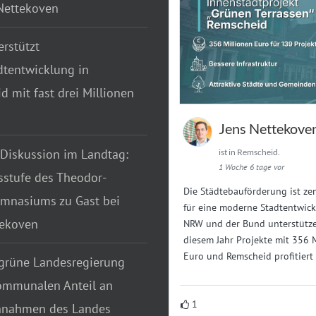
 Nettekoven
rstützt
dtentwicklung in
 mit fast drei Millionen
Jens Nettekove
 Diskussion im Landtag:
ist in Remscheid.
1 Woche 6 tage vor
sstufe des Theodor-
Die Städtebauförderung ist zen
mnasiums zu Gast bei
für eine moderne Stadtentwick
tekoven
NRW und der Bund unterstütze
diesem Jahr Projekte mit 356 
Euro und Remscheid profitiert
grüne Landesregierung
ommunalen Anteil an
1
nnahmen des Landes