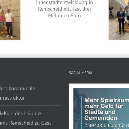
nterstützt
entwicklung in
Lebhafte Diskussion im
mit fast drei
Landtag: Jahrgangsstufe des
onen Euro
Theodor-Heuss-Gymnasiums
zu Gast bei Jens Nettekoven
SOCIAL MEDIA
dert kommunale
frastruktur
k-Kurs des Leibniz-
ms Remscheid zu Gast