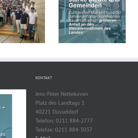
Schwarz-grüne
Landesregierung erhöht
Land fördert kommunale
kommunalen Anteil an
Straßeninfrastruktur
Steuereinnahmen des Landes
KONTAKT
Jens-Peter Nettekoven
Platz des Landtags 1
40221 Düsseldorf
Telefon: 0211 884-2777
Telefax: 0211 884-3037