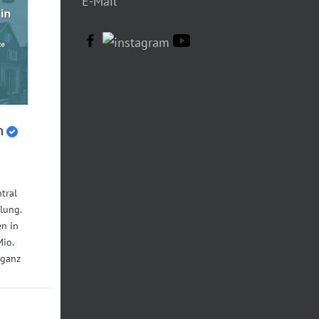
E-Mail
n
tral
lung.
n in
Mio.
 ganz