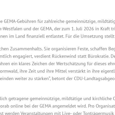
 GEMA-Gebühren für zahlreiche gemeinnützige, mildtätige
estfalen und der GEMA, der zum 1. Juli 2026 in Kraft tri
en im Land finanziell entlastet. Für die Umsetzung stellt
lichen Zusammenhalts. Sie organisieren Feste, schaffen B
mtlich engagiert, verdient Rückenwind statt Bürokratie. D
en ein klares Zeichen der Wertschätzung für dieses ehre
wald, ihre Zeit und ihre Mittel verstärkt in ihre eigentl
meinden weiter zu stärken“, betont der CDU-Landtagsabg
ich getragene gemeinnützige, mildtätige und kirchliche O
 vorab online bei der GEMA angemeldet wird. Pro Organisat
st werden Veranstaltungen mit Live- oder Tonträgermusik 