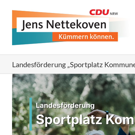
Zum
Inhalt
springen
Landesförderung „Sportplatz Kommune
Zeige
grösseres
Bild