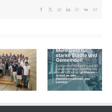
Facebook
X
Reddit
LinkedIn
WhatsApp
Vk
E-
Mail
Schwarz-grüne
Landesregierung erhöht
Land fördert kommunale
kommunalen Anteil an
Straßeninfrastruktur
Steuereinnahmen des Landes