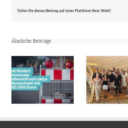
Teilen Sie diesen Beitrag auf einer Plattform Ihrer Wahl!
Ähnliche Beiträge
Land u
Innenstadt
Remscheid 
Geopolitik-Kurs des Leibniz-
e
Milli
Gymnasiums Remscheid zu
Gast bei Jens Nettekoven