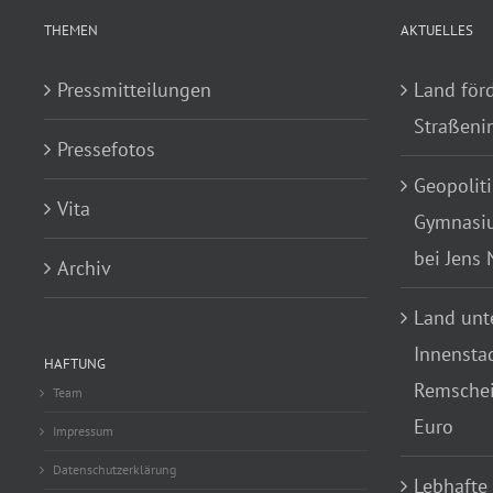
THEMEN
AKTUELLES
Pressmitteilungen
Land för
Straßenin
Pressefotos
Geopoliti
Vita
Gymnasiu
bei Jens
Archiv
Land unte
Innensta
HAFTUNG
Remscheid
Team
Euro
Impressum
Datenschutzerklärung
Lebhafte