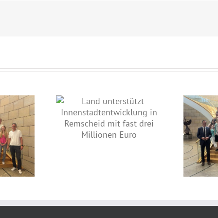
nterstützt
entwicklung in
Lebhafte Diskussion im
mit fast drei
Landtag: Jahrgangsstufe des
onen Euro
Theodor-Heuss-Gymnasiums
zu Gast bei Jens Nettekoven