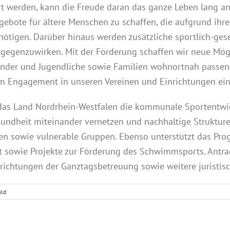
ert werden, kann die Freude daran das ganze Leben lang an
ebote für ältere Menschen zu schaffen, die aufgrund ihr
ötigen. Darüber hinaus werden zusätzliche sportlich-gese
ntgegenzuwirken. Mit der Förderung schaffen wir neue Mö
nder und Jugendliche sowie Familien wohnortnah passend
ßem Engagement in unseren Vereinen und Einrichtungen ein
as Land Nordrhein-Westfalen die kommunale Sportentwic
esundheit miteinander vernetzen und nachhaltige Struktur
en sowie vulnerable Gruppen. Ebenso unterstützt das Pro
owie Projekte zur Förderung des Schwimmsports. Antrag
inrichtungen der Ganztagsbetreuung sowie weitere juristis
ld