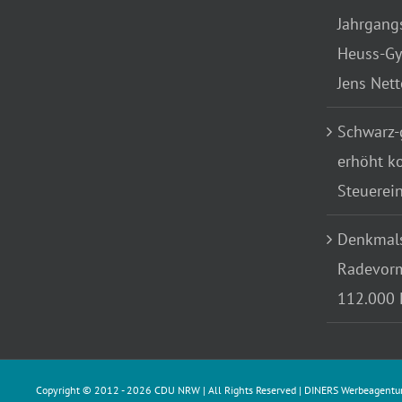
Jahrgang
Heuss-Gy
Jens Net
Schwarz-
erhöht k
Steuerei
Denkmals
Radevorm
112.000 
Copyright © 2012 -
2026 CDU NRW | All Rights Reserved |
DINERS Werbeagentu