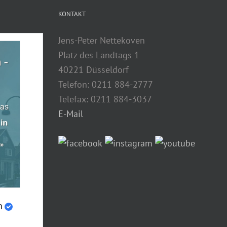
KONTAKT
Jens-Peter Nettekoven
Platz des Landtags 1
40221 Düsseldorf
Telefon: 0211 884-2777
Telefax: 0211 884-3037
E-Mail
n