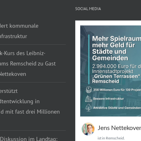
SOCIAL MEDIA
dert kommunale
frastruktur
k-Kurs des Leibniz-
ms Remscheid zu Gast
 Nettekoven
rstützt
dtentwicklung in
 mit fast drei Millionen
Jens Nettekove
 Diskussion im Landtag:
ist in Remscheid.