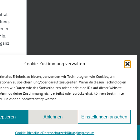
tral
lung.
n in
Mio.
 ganz
Cookie-Zustimmung verwalten
ptimales Erlebnis zu bieten, verwenden wir Technologien wie Cookies, um
Teilen
ationen zu speichern und/oder darauf zuzugreifen. Wenn du diesen Technologien
nnen wir Daten wie das Surfverhalten oder eindeutige IDs auf dieser Website
 Wenn du deine Zustimmung nicht erteilst oder zurückziehst, können bestimmte
ookies zu
 Funktionen beeinträchtigt werden.
halt zu
eptieren
Ablehnen
Einstellungen ansehen
Cookie-Richtlinie
Datenschutzerklärung
Impressum
Facebook
Instagram
YouT