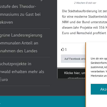
2 Wochen 8 std vor
sstufe des Theodor-
Die Städtebauförderung ist zen
mnasiums zu Gast bei
für eine moderne Stadtentwick
tekoven
NRW und der Bund unterstütze
diesem Jahr Projekte mit 356 
Euro und Remscheid profitiert
grüne Landesregierung
ommunalen Anteil an
1
nnahmen des Landes
Um dir ein o
Auf Facebook ansehen
chutzprojekte in
Geräteinform
zustimmst, kö
wald erhalten mehr als
verarbeiten.
Klicke hier, um Marketing-C
Merkmale und
akzeptieren und diesen In
Euro
aktivieren
Akz
r