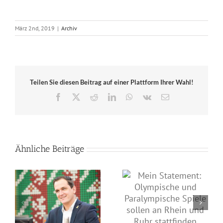
März 2nd, 2019
|
Archiv
Teilen Sie diesen Beitrag auf einer Plattform Ihrer Wahl!
Facebook
X
Reddit
LinkedIn
WhatsApp
Vk
E-
Mail
Ähnliche Beiträge
Mein Statement zu den
Mein Statement:
Finals Rhein-Ruhr
Olympische und
2020
Paralympische Spiele
le
sollen an Rhein und