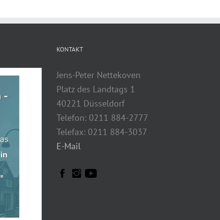
KONTAKT
Jens-Peter Nettekoven
Platz des Landtags 1
40221 Düsseldorf
Telefon: 0211 884-2777
Telefax: 0211 884-3037
E-Mail