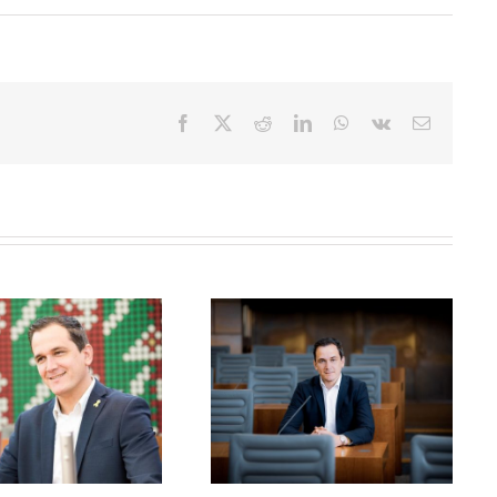
Facebook
X
Reddit
LinkedIn
WhatsApp
Vk
E-
Mail
Mein Statement zu
Meine Rede: “Olympische und
Mikroplastik in
Paralympische Spiele nach
Kunstrasenplätzen
NRW holen!”