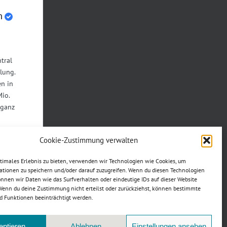
n
tral
lung.
n in
Mio.
 ganz
Cookie-Zustimmung verwalten
ptimales Erlebnis zu bieten, verwenden wir Technologien wie Cookies, um
Teilen
ationen zu speichern und/oder darauf zuzugreifen. Wenn du diesen Technologien
nnen wir Daten wie das Surfverhalten oder eindeutige IDs auf dieser Website
 Wenn du deine Zustimmung nicht erteilst oder zurückziehst, können bestimmte
ookies zu
 Funktionen beeinträchtigt werden.
halt zu
eptieren
Ablehnen
Einstellungen ansehen