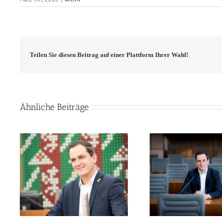
Teilen Sie diesen Beitrag auf einer Plattform Ihrer Wahl!
Ähnliche Beiträge
Mein Statement: Olympische
und
und Paralympische Spiele
Mein Stateme
ch
sollen an Rhein und Ruhr
Rhein-
stattfinden