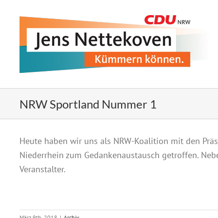
Zum
Inhalt
springen
NRW Sportland Nummer 1
Zeige
Heute haben wir uns als NRW-Koalition mit den Prä
grösseres
Niederrhein zum Gedankenaustausch getroffen. Nebe
Bild
Veranstalter.
März 9th, 2018
|
Archiv