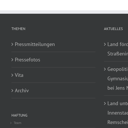
THEMEN
AKTUELLES
Pressmitteilungen
Land för
Straßenin
Pressefotos
Geopoliti
Vita
Gymnasiu
bei Jens
Archiv
Land unte
Innensta
HAFTUNG
Remscheid
Team