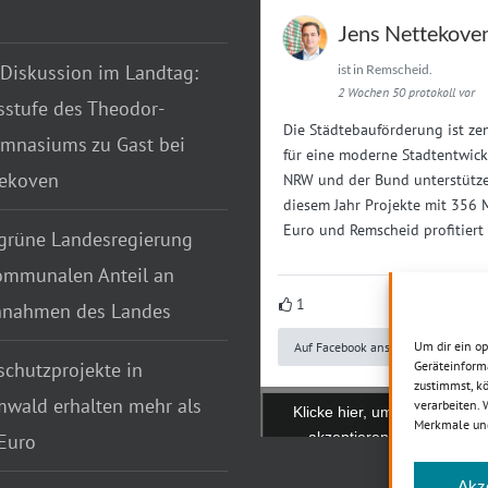
Jens Nettekove
 Diskussion im Landtag:
ist in Remscheid.
2 Wochen 50 protokoll vor
sstufe des Theodor-
Die Städtebauförderung ist zen
mnasiums zu Gast bei
für eine moderne Stadtentwick
tekoven
NRW und der Bund unterstütze
diesem Jahr Projekte mit 356 
Euro und Remscheid profitiert
grüne Landesregierung
ommunalen Anteil an
1
nnahmen des Landes
Um dir ein o
Auf Facebook ansehen
chutzprojekte in
Geräteinform
zustimmst, kö
wald erhalten mehr als
verarbeiten.
Klicke hier, um Marketing-C
Merkmale und
akzeptieren und diesen In
Euro
aktivieren
Akz