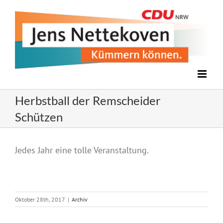
Zum
Inhalt
springen
Herbstball der Remscheider
Schützen
Zeige
Jedes Jahr eine tolle Veranstaltung.
grösseres
Bild
Oktober 28th, 2017
|
Archiv