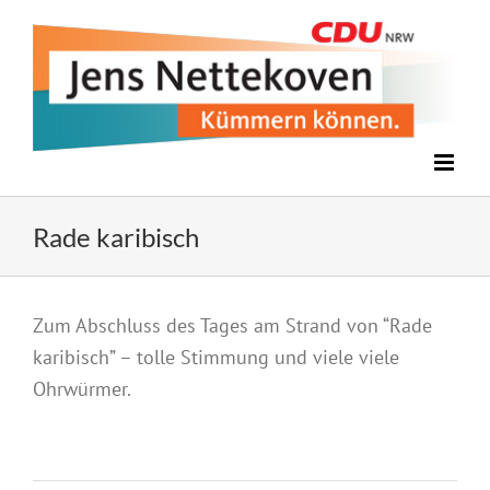
Zum
Inhalt
springen
Rade karibisch
Zeige
Zum Abschluss des Tages am Strand von “Rade
grösseres
karibisch” – tolle Stimmung und viele viele
Bild
Ohrwürmer.