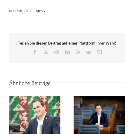
Juli 15th, 2017
|
Archiv
Teilen Sie diesen Beitrag auf einer Plattform Ihrer Wahl!
Facebook
X
Reddit
LinkedIn
WhatsApp
Vk
E-
Mail
Ähnliche Beiträge
Mein Statement:
Mein Statement zu den
Olympische und
Finals Rhein-Ruhr
Paralympische Spiele
le
2020
sollen an Rhein und
Ruhr stattfinden