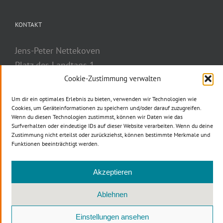
akzeptieren und diesen Inhalt zu aktivieren
KONTAKT
Jens-Peter Nettekoven
Platz des Landtags 1
40221 Düsseldorf
Cookie-Zustimmung verwalten
Telefon: 0211 884-2777
Um dir ein optimales Erlebnis zu bieten, verwenden wir Technologien wie
Telefax: 0211 884-3037
Cookies, um Geräteinformationen zu speichern und/oder darauf zuzugreifen.
Wenn du diesen Technologien zustimmst, können wir Daten wie das
E-Mail
Surfverhalten oder eindeutige IDs auf dieser Website verarbeiten. Wenn du deine
Zustimmung nicht erteilst oder zurückziehst, können bestimmte Merkmale und
Funktionen beeinträchtigt werden.
Akzeptieren
Ablehnen
Copyright © 2012 -
2026 CDU NRW | All Rights Reserved |
DINERS
Einstellungen ansehen