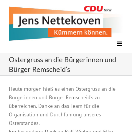
Zum
Inhalt
springen
Ostergruss an die Bürgerinnen und
Bürger Remscheid’s
Zeige
Heute morgen hieß es einen Ostergruss an die
grösseres
Bürgerinnen und Bürger Remscheid’s zu
Bild
überreichen. Danke an das Team für die
Organisation und Durchführung unseres
Osterstandes.
Ein besonderer Dank an Ralf Wieber und Elke