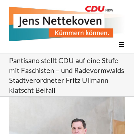
Zum
Inhalt
springen
Pantisano stellt CDU auf eine Stufe
mit Faschisten – und Radevormwalds
Stadtverordneter Fritz Ullmann
klatscht Beifall
Zeige
grösseres
Bild