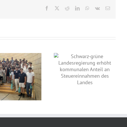
Facebook
X
Reddit
LinkedIn
WhatsApp
Vk
E-
Mail
Schwarz-grüne
Landesregierung erhöht
kommunalen Anteil an
Land fördert kommunale
Steuereinnahmen des Landes
Straßeninfrastruktur