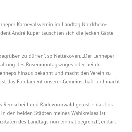
nneper Karnevalsverein im Landtag Nordrhein-
dent André Kuper tauschten sich die jecken Gäste
begrüßen zu dürfen“, so Nettekoven. „Der Lenneper
estaltung des Rosenmontagszuges oder bei der
 Lenneps hinaus bekannt und macht den Verein zu
t ist das Fundament unserer Gemeinschaft und macht
aus Remscheid und Radevormwald gelost – das Los
r in den beiden Städten meines Wahlkreises ist.
azitäten des Landtags nun einmal begrenzt“, erklärt