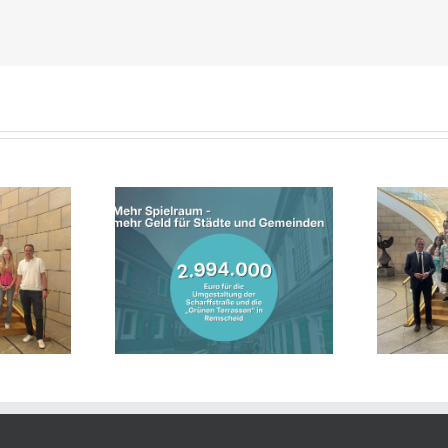
nterstützt
Lebhafte Diskussion im
entwicklung in
Landtag: Jahrgangsstufe des
mit fast drei
Theodor-Heuss-Gymnasiums
onen Euro
zu Gast bei Jens Nettekoven