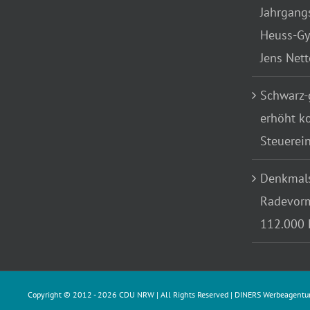
Jahrgang
Heuss-Gy
Jens Net
Schwarz-
erhöht k
Steuerei
Denkmals
Radevorm
112.000 
Copyright © 2012 -
2026 CDU NRW | All Rights Reserved |
DINERS Werbeagentu