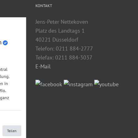
KONTAKT
Jens-Peter Nettekoven
Platz des Landtags 1
40221 Düsseldorf
n
Telefon: 0211 884-2777
Telefax: 0211 884-3037
E-Mail
tral
lung.
n in
Mio.
 ganz
Teilen