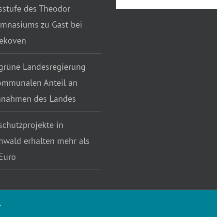
sstufe des Theodor-
mnasiums zu Gast bei
tekoven
grüne Landesregierung
ommunalen Anteil an
nnahmen des Landes
chutzprojekte in
wald erhalten mehr als
Euro
r