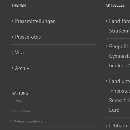
THEMEN
AKTUELLES
Pressmitteilungen
Land för
Straßenin
Pressefotos
Geopoliti
Vita
Gymnasiu
bei Jens
Archiv
Land unte
Innensta
HAFTUNG
Remscheid
Team
Euro
Impressum
Datenschutzerklärung
Lebhafte