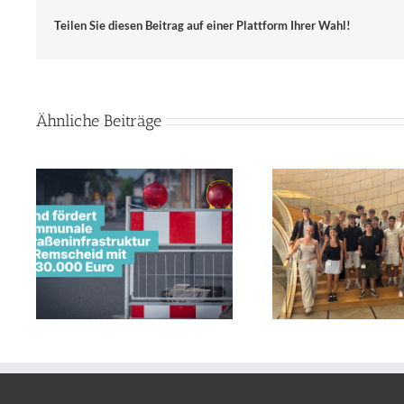
Teilen Sie diesen Beitrag auf einer Plattform Ihrer Wahl!
Ähnliche Beiträge
Land u
Geopolitik-Kurs des Leibniz-
e
Innenstadt
Gymnasiums Remscheid zu
Remscheid 
Gast bei Jens Nettekoven
Milli