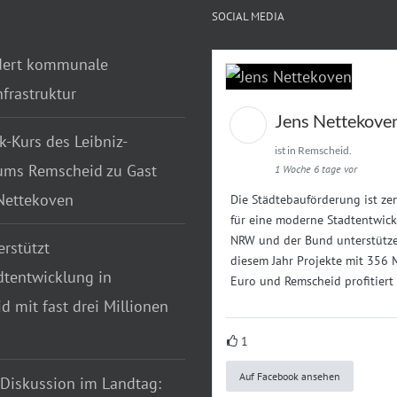
SOCIAL MEDIA
dert kommunale
frastruktur
Jens Nettekove
k-Kurs des Leibniz-
ist in Remscheid.
ms Remscheid zu Gast
1 Woche 6 tage vor
 Nettekoven
Die Städtebauförderung ist zen
für eine moderne Stadtentwick
NRW und der Bund unterstütze
rstützt
diesem Jahr Projekte mit 356 
dtentwicklung in
Euro und Remscheid profitiert
 mit fast drei Millionen
1
Auf Facebook ansehen
 Diskussion im Landtag: