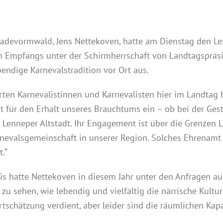
devormwald, Jens Nettekoven, hatte am Dienstag den Le
n Empfangs unter der Schirmherrschaft von Landtagspräsi
endige Karnevalstradition vor Ort aus.
rten Karnevalistinnen und Karnevalisten hier im Landtag 
lut für den Erhalt unseres Brauchtums ein – ob bei der G
r Lenneper Altstadt. Ihr Engagement ist über die Grenzen
arnevalsgemeinschaft in unserer Region. Solches Ehrenam
.“
s hatte Nettekoven in diesem Jahr unter den Anfragen 
h zu sehen, wie lebendig und vielfältig die närrische Kultu
rtschätzung verdient, aber leider sind die räumlichen Kap