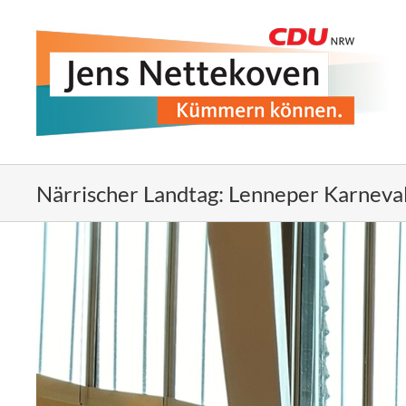
Zum
Inhalt
springen
Närrischer Landtag: Lenneper Karneva
Zeige
grösseres
Bild