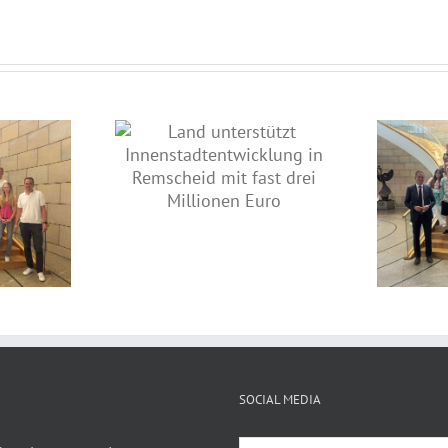
nterstützt
entwicklung in
Lebhafte Diskussion im
mit fast drei
Landtag: Jahrgangsstufe des
onen Euro
Theodor-Heuss-Gymnasiums
zu Gast bei Jens Nettekoven
SOCIAL MEDIA