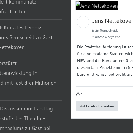
dert kommunale
frastruktur
Jens Nettekove
k-Kurs des Leibniz-
ist in Remscheid.
ms Remscheid zu Gast
1 Woche 6 tage vor
 Nettekoven
Die Städtebauförderung ist zen
für eine moderne Stadtentwick
NRW und der Bund unterstütze
rstützt
diesem Jahr Projekte mit 356 
dtentwicklung in
Euro und Remscheid profitiert
 mit fast drei Millionen
1
Auf Facebook ansehen
 Diskussion im Landtag:
sstufe des Theodor-
mnasiums zu Gast bei