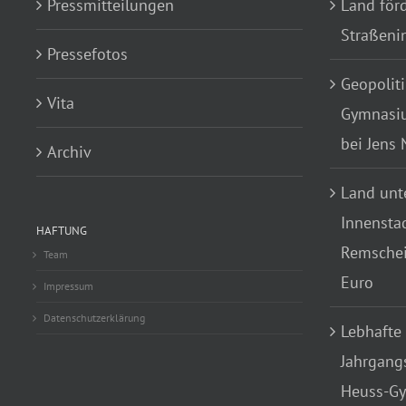
Pressmitteilungen
Land för
Straßenin
Pressefotos
Geopoliti
Vita
Gymnasiu
bei Jens
Archiv
Land unte
Innensta
HAFTUNG
Remscheid
Team
Euro
Impressum
Datenschutzerklärung
Lebhafte
Jahrgang
Heuss-Gy