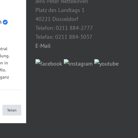
Jens-Peter Nettekoven
Platz des Landtags 1
40221 Düsseldorf
n
Telefon: 0211 884-2777
Telefax: 0211 884-3037
E-Mail
tral
lung.
n in
Mio.
 ganz
Teilen