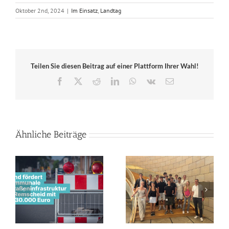
Oktober 2nd, 2024
|
Im Einsatz
,
Landtag
Teilen Sie diesen Beitrag auf einer Plattform Ihrer Wahl!
Facebook
X
Reddit
LinkedIn
WhatsApp
Vk
E-
Mail
Ähnliche Beiträge
Geopolitik-Kurs des
Land unterstützt
Leibniz-Gymnasiums
Innenstadtentwicklung
Remscheid zu Gast bei
in Remscheid mit fast
r
Jens Nettekoven
drei Millionen Euro