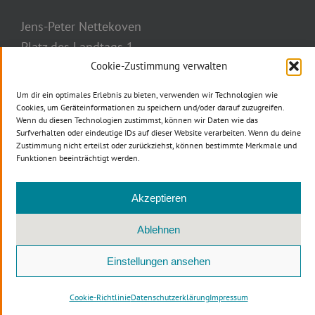
Jens-Peter Nettekoven
Platz des Landtags 1
40221 Düsseldorf
Cookie-Zustimmung verwalten
Telefon: 0211 884-2777
Um dir ein optimales Erlebnis zu bieten, verwenden wir Technologien wie
Telefax: 0211 884-3037
Cookies, um Geräteinformationen zu speichern und/oder darauf zuzugreifen.
Wenn du diesen Technologien zustimmst, können wir Daten wie das
E-Mail
Surfverhalten oder eindeutige IDs auf dieser Website verarbeiten. Wenn du deine
Zustimmung nicht erteilst oder zurückziehst, können bestimmte Merkmale und
Funktionen beeinträchtigt werden.
Akzeptieren
Ablehnen
Copyright © 2012 -
2026 CDU NRW | All Rights Reserved |
DINERS
Einstellungen ansehen
Werbeagentur
Cookie-Richtlinie
Datenschutzerklärung
Impressum
Facebook
Instagram
YouTube