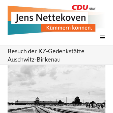
Zum
Inhalt
springen
Besuch der KZ-Gedenkstätte
Auschwitz-Birkenau
Zeige
grösseres
Bild