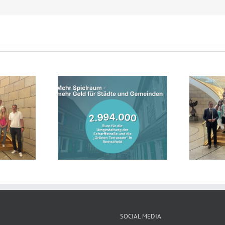
nterstützt
Lebhafte Diskussion im
entwicklung in
Landtag: Jahrgangsstufe des
mit fast drei
Theodor-Heuss-Gymnasiums
onen Euro
zu Gast bei Jens Nettekoven
SOCIAL MEDIA