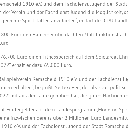
 Remscheid 1910 e.V. und dem Fachdienst Jugend der Stad
 der Verein und der Fachdienst Jugend die Möglichkeit, s
rechte Sportstätten anzubieten“, erklärt der CDU-Landt
11.800 Euro den Bau einer überdachten Multifunktionsfläc
Euro.
 76.700 Euro einen Fitnessbereich auf dem Spielareal Ehr
022“ erhält er dazu 65.000 Euro.
llspielverein Remscheid 1910 e.V. und der Fachdienst Jug
n erhalten“, begrüßt Nettekoven, der als sportpolitisc
22‘ mit aus der Taufe gehoben hat, die guten Nachrichte
erneut Fördergelder aus dem Landesprogramm „Moderne Spor
ne inzwischen bereits über 2 Millionen Euro Landesmitte
d 1910 e.V. und der Fachdienst Jugend der Stadt Remscheid