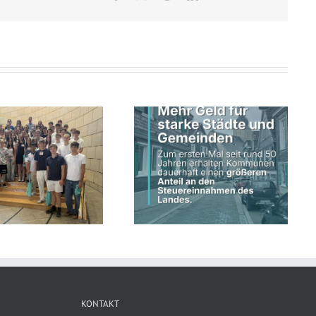
Mail
Schwarz-grüne
Landesregierung erhöht
Land fördert kommunale
kommunalen Anteil an
Straßeninfrastruktur
Steuereinnahmen des Landes
KONTAKT