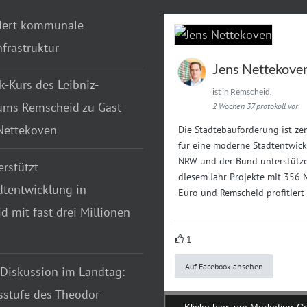
dert kommunale
frastruktur
Jens Nettekove
k-Kurs des Leibniz-
ist in Remscheid.
ms Remscheid zu Gast
2 Wochen 37 protokoll vor
 Nettekoven
Die Städtebauförderung ist zen
für eine moderne Stadtentwick
NRW und der Bund unterstütze
rstützt
diesem Jahr Projekte mit 356 
dtentwicklung in
Euro und Remscheid profitiert
 mit fast drei Millionen
1
Auf Facebook ansehen
 Diskussion im Landtag:
sstufe des Theodor-
Klicke hier, um Marketing-C