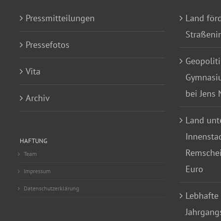
Pressmitteilungen
Land för
Straßenin
Pressefotos
Geopoliti
Vita
Gymnasiu
bei Jens
Archiv
Land unte
Innensta
HAFTUNG
Remscheid
Team
Euro
Impressum
Datenschutzerklärung
Lebhafte
Jahrgang