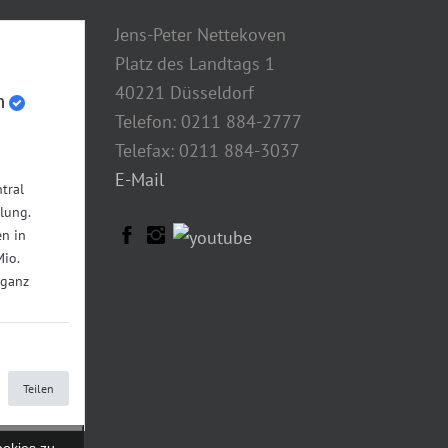
Jens-Peter Nettekoven
Platz des Landtags 1
40221 Düsseldorf
n
Telefon: 0211 884-2777
Telefax: 0211 884-3037
E-Mail
tral
lung.
n in
Mio.
 ganz
Teilen
ookies zu