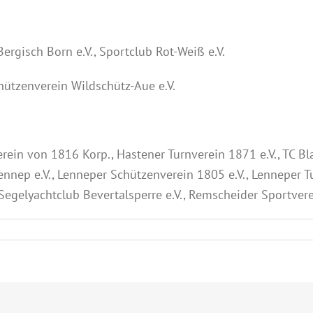
ergisch Born e.V., Sportclub Rot-Weiß e.V.
hützenverein Wildschütz-Aue e.V.
ein von 1816 Korp., Hastener Turnverein 1871 e.V., TC Bla
ennep e.V., Lenneper Schützenverein 1805 e.V., Lenneper 
Segelyachtclub Bevertalsperre e.V., Remscheider Sportvere