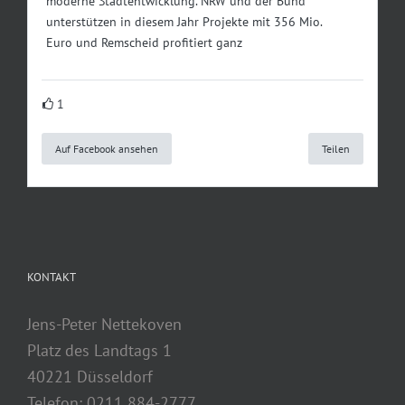
moderne Stadtentwicklung. NRW und der Bund
unterstützen in diesem Jahr Projekte mit 356 Mio.
Euro und Remscheid profitiert ganz
1
Auf Facebook ansehen
Teilen
KONTAKT
Jens-Peter Nettekoven
Platz des Landtags 1
40221 Düsseldorf
Telefon: 0211 884-2777