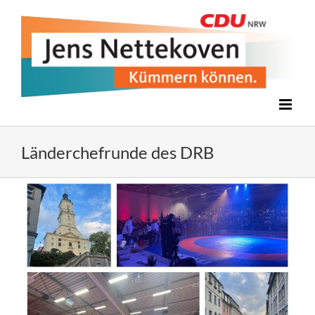
Zum
Inhalt
springen
Länderchefrunde des DRB
Zeige
grösseres
Bild