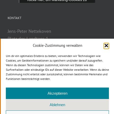
akzeptieren und diesen Inhalt zu aktivieren
KONTAKT
Jens-Peter Nettekoven
Platz des Landtags 1
40221 Düsseldorf
Cookie-Zustimmung verwalten
Telefon: 0211 884-2777
Um dir ein optimales Erlebnis zu bieten, verwenden wir Technologien wie
Telefax: 0211 884-3037
Cookies, um Geräteinformationen zu speichern und/oder darauf zuzugreifen.
Wenn du diesen Technologien zustimmst, können wir Daten wie das
E-Mail
Surfverhalten oder eindeutige IDs auf dieser Website verarbeiten. Wenn du deine
Zustimmung nicht erteilst oder zurückziehst, können bestimmte Merkmale und
Funktionen beeinträchtigt werden.
Akzeptieren
Ablehnen