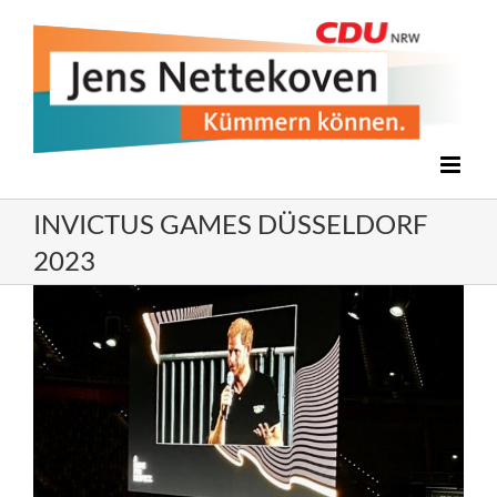
Zum
Inhalt
springen
INVICTUS GAMES DÜSSELDORF
2023
Zeige
grösseres
Bild