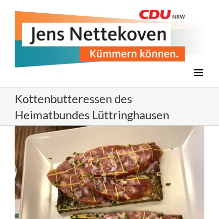
Zum
Inhalt
springen
Kottenbutteressen des
Heimatbundes Lüttringhausen
Zeige
grösseres
Bild