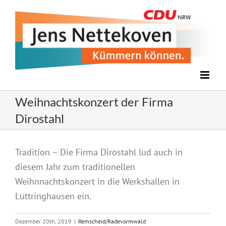
Zum
Inhalt
springen
Weihnachtskonzert der Firma
Dirostahl
Zeige
Tradition – Die Firma Dirostahl lud auch in
grösseres
diesem Jahr zum traditionellen
Bild
Weihnnachtskonzert in die Werkshallen in
Lüttringhausen ein.
Dezember 20th, 2019
|
Remscheid/Radevormwald