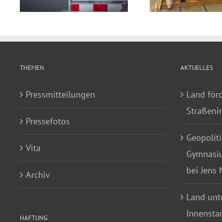
THEMEN
AKTUELLES
Pressmitteilungen
Land för
Straßenin
Pressefotos
Geopoliti
Vita
Gymnasiu
bei Jens
Archiv
Land unte
Innensta
HAFTUNG