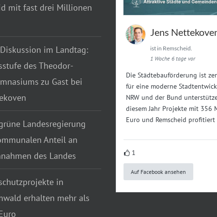
 mit fast drei Millionen
Jens Nettekove
 Diskussion im Landtag:
ist in Remscheid.
1 Woche 6 tage vor
sstufe des Theodor-
Die Städtebauförderung ist zen
mnasiums zu Gast bei
für eine moderne Stadtentwick
tekoven
NRW und der Bund unterstütze
diesem Jahr Projekte mit 356 
Euro und Remscheid profitiert
grüne Landesregierung
ommunalen Anteil an
1
nnahmen des Landes
Auf Facebook ansehen
chutzprojekte in
wald erhalten mehr als
Euro