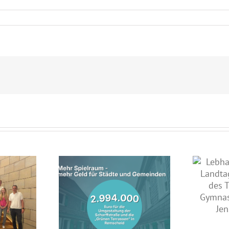
Lebhafte Diskussion im
Landtag: Jahrgangsstufe des
nterstützt
Theodor-Heuss-Gymnasiums
entwicklung in
zu Gast bei Jens Nettekoven
mit fast drei
onen Euro