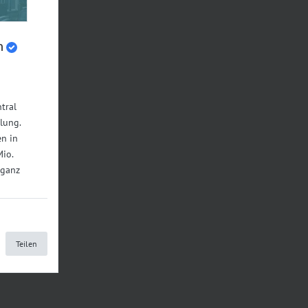
n
tral
lung.
n in
Mio.
 ganz
Teilen