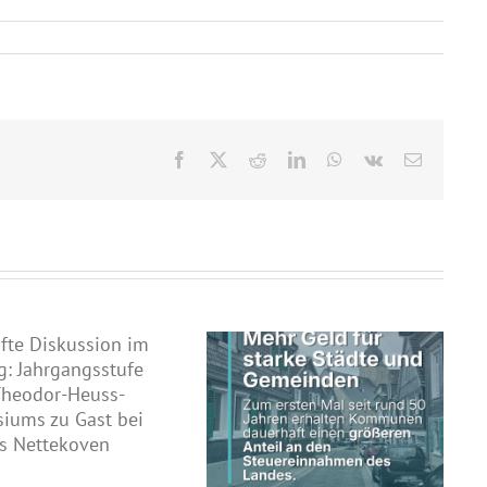
Facebook
X
Reddit
LinkedIn
WhatsApp
Vk
E-
Mail
Schwarz-grüne
Landesregierung erhöht
Land fördert kommunale
kommunalen Anteil an
Straßeninfrastruktur
Steuereinnahmen des Landes