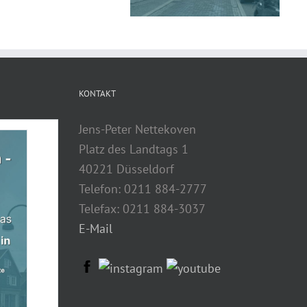
KONTAKT
Jens-Peter Nettekoven
Platz des Landtags 1
40221 Düsseldorf
Telefon: 0211 884-2777
Telefax: 0211 884-3037
E-Mail