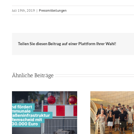
Juli 19th, 2019
|
Pressmitteilungen
Teilen Sie diesen Beitrag auf einer Plattform Ihrer Wahl!
Ähnliche Beiträge
Land u
Geopolitik-Kurs des Leibniz-
e
Innenstadt
Gymnasiums Remscheid zu
Remscheid 
Gast bei Jens Nettekoven
Milli