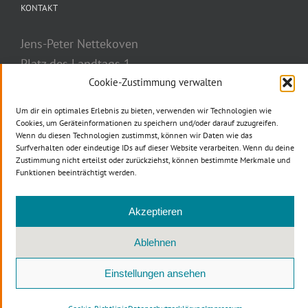
KONTAKT
Jens-Peter Nettekoven
Platz des Landtags 1
40221 Düsseldorf
Cookie-Zustimmung verwalten
Telefon: 0211 884-2777
Um dir ein optimales Erlebnis zu bieten, verwenden wir Technologien wie
Telefax: 0211 884-3037
Cookies, um Geräteinformationen zu speichern und/oder darauf zuzugreifen.
Wenn du diesen Technologien zustimmst, können wir Daten wie das
E-Mail
Surfverhalten oder eindeutige IDs auf dieser Website verarbeiten. Wenn du deine
Zustimmung nicht erteilst oder zurückziehst, können bestimmte Merkmale und
Funktionen beeinträchtigt werden.
Akzeptieren
Ablehnen
Copyright © 2012 -
2026 CDU NRW | All Rights Reserved |
DINERS
Einstellungen ansehen
Werbeagentur