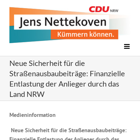
Zum
Inhalt
springen
Neue Sicherheit für die
Straßenausbaubeiträge: Finanzielle
Entlastung der Anlieger durch das
Land NRW
Zeige
Medieninformation
grösseres
Bild
Neue Sicherheit für die Straßenausbaubeiträge:
Finanzielle Entlastung der Anlieger durch das