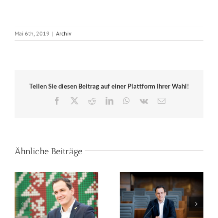
Mai 6th, 2019
|
Archiv
Teilen Sie diesen Beitrag auf einer Plattform Ihrer Wahl!
Facebook
X
Reddit
LinkedIn
WhatsApp
Vk
E-
Mail
Ähnliche Beiträge
Mein Statement:
Mein Statement zu den
Olympische und
Finals Rhein-Ruhr
Paralympische Spiele