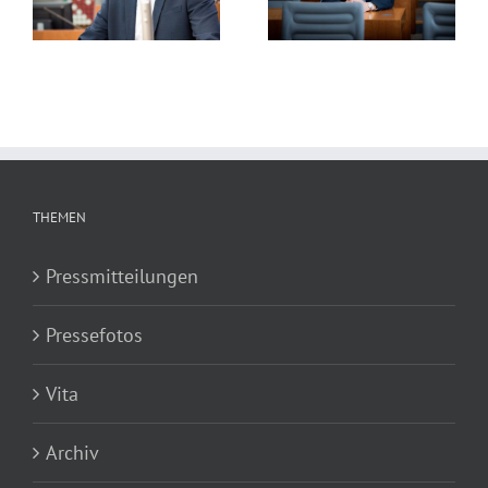
le
2020
sollen an Rhein und
Ruhr stattfinden
THEMEN
Pressmitteilungen
Pressefotos
Vita
Archiv