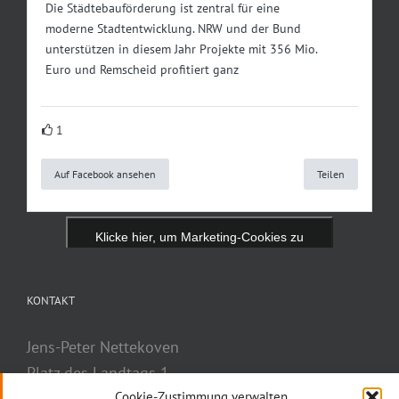
Die Städtebauförderung ist zentral für eine
moderne Stadtentwicklung. NRW und der Bund
unterstützen in diesem Jahr Projekte mit 356 Mio.
Euro und Remscheid profitiert ganz
1
Auf Facebook ansehen
Teilen
Klicke hier, um Marketing-Cookies zu
akzeptieren und diesen Inhalt zu aktivieren
KONTAKT
Jens-Peter Nettekoven
Platz des Landtags 1
40221 Düsseldorf
Cookie-Zustimmung verwalten