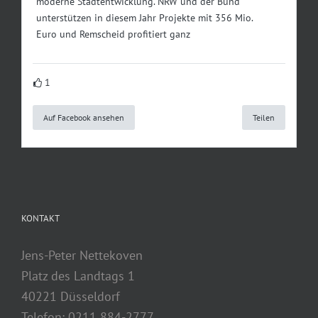
moderne Stadtentwicklung. NRW und der Bund
unterstützen in diesem Jahr Projekte mit 356 Mio.
Euro und Remscheid profitiert ganz
1
Auf Facebook ansehen
Teilen
KONTAKT
Jens-Peter Nettekoven
Platz des Landtags 1
40221 Düsseldorf
Telefon: 0211 884-2777