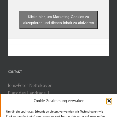
Klicke hier, um Marketing-Cookies zu
akzeptieren und diesen Inhalt zu aktivieren
KONTAKT
Jens-Peter Nettekoven
Platz des Landtags 1
40221 Düsseldorf
Cookie-Zustimmung verwalten
Telefon: 0211 884-2777
Um dir ein optimales Erlebnis zu bieten, verwenden wir Technologien wie
Telefax: 0211 884-3037
Cookies, um Geräteinformationen zu speichern und/oder darauf zuzugreifen.