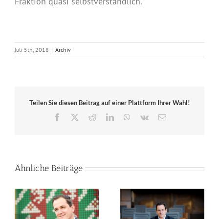
Fraktion quasi selbstverständlich.
Juli 5th, 2018
|
Archiv
Teilen Sie diesen Beitrag auf einer Plattform Ihrer Wahl!
Facebook
X
Reddit
LinkedIn
WhatsApp
Vk
E-
Mail
Ähnliche Beiträge
Mein Statement: