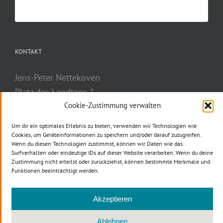
KONTAKT
Jens-Peter Nettekoven
Platz des Landtags 1
Cookie-Zustimmung verwalten
40221 Düsseldorf
Telefon: 0211 884-2777
Um dir ein optimales Erlebnis zu bieten, verwenden wir Technologien wie
Telefax: 0211 884-3037
Cookies, um Geräteinformationen zu speichern und/oder darauf zuzugreifen.
Wenn du diesen Technologien zustimmst, können wir Daten wie das
E-Mail
Surfverhalten oder eindeutige IDs auf dieser Website verarbeiten. Wenn du deine
Zustimmung nicht erteilst oder zurückziehst, können bestimmte Merkmale und
Funktionen beeinträchtigt werden.
Akzeptieren
Ablehnen