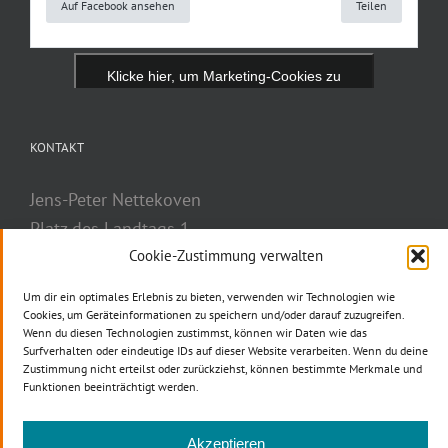
Auf Facebook ansehen
Teilen
Klicke hier, um Marketing-Cookies zu
akzeptieren und diesen Inhalt zu aktivieren
KONTAKT
Jens-Peter Nettekoven
Platz des Landtags 1
40221 Düsseldorf
Cookie-Zustimmung verwalten
Telefon: 0211 884-2777
Um dir ein optimales Erlebnis zu bieten, verwenden wir Technologien wie
Telefax: 0211 884-3037
Cookies, um Geräteinformationen zu speichern und/oder darauf zuzugreifen.
Wenn du diesen Technologien zustimmst, können wir Daten wie das
E-Mail
Surfverhalten oder eindeutige IDs auf dieser Website verarbeiten. Wenn du deine
Zustimmung nicht erteilst oder zurückziehst, können bestimmte Merkmale und
Funktionen beeinträchtigt werden.
Akzeptieren