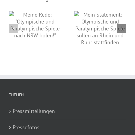
Mein Statement zu den
Mein Statement:
Finals Rhein-Ruhr
Olympische und
2020
le
Paralympische Spiele
sollen an Rhein und
Ruhr stattfinden
THEMEN
Pressmitteilungen
Pressefotos