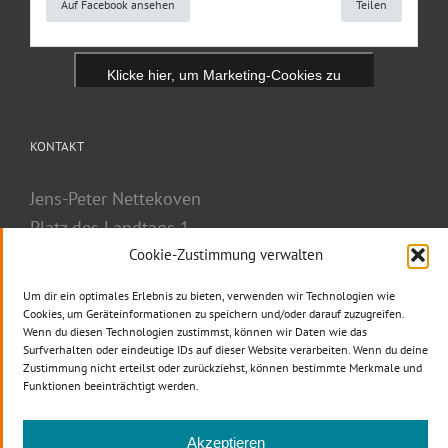
Auf Facebook ansehen
Teilen
Klicke hier, um Marketing-Cookies zu
akzeptieren und diesen Inhalt zu aktivieren
KONTAKT
Jens-Peter Nettekoven
Platz des Landtags 1
Cookie-Zustimmung verwalten
40221 Düsseldorf
Telefon: 0211 884-2777
Um dir ein optimales Erlebnis zu bieten, verwenden wir Technologien wie
Telefax: 0211 884-3037
Cookies, um Geräteinformationen zu speichern und/oder darauf zuzugreifen.
Wenn du diesen Technologien zustimmst, können wir Daten wie das
E-Mail
Surfverhalten oder eindeutige IDs auf dieser Website verarbeiten. Wenn du deine
Zustimmung nicht erteilst oder zurückziehst, können bestimmte Merkmale und
Funktionen beeinträchtigt werden.
Akzeptieren