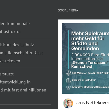
SOCIAL MEDIA
dert kommunale
frastruktur
k-Kurs des Leibniz-
ms Remscheid zu Gast
 Nettekoven
rstützt
dtentwicklung in
 mit fast drei Millionen
Jens Nettekove