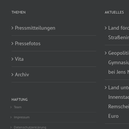
THEMEN
AKTUELLES
Pressmitteilungen
Land för
Straßenin
Pressefotos
Geopoliti
Vita
Gymnasiu
bei Jens
Archiv
Land unte
Innensta
HAFTUNG
Remscheid
Team
Euro
Impressum
Datenschutzerklärung