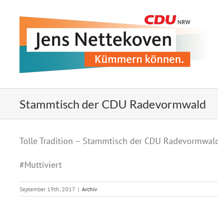
Zum
Inhalt
springen
Stammtisch der CDU Radevormwald
Zeige
Tolle Tradition – Stammtisch der CDU Radevormwald.
grösseres
Bild
#
Muttiviert
September 19th, 2017
|
Archiv