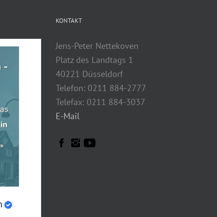
KONTAKT
Jens-Peter Nettekoven
Platz des Landtags 1
40221 Düsseldorf
Telefon: 0211 884-2777
Telefax: 0211 884-3037
E-Mail
n