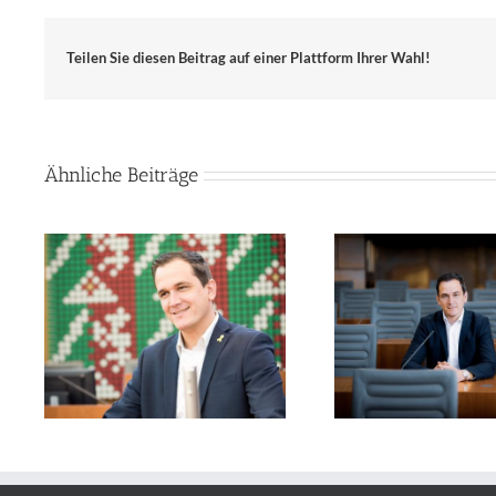
Teilen Sie diesen Beitrag auf einer Plattform Ihrer Wahl!
Ähnliche Beiträge
Mein Statement: Olympische
und
und Paralympische Spiele
Mein Stateme
ch
sollen an Rhein und Ruhr
Rhein-
stattfinden