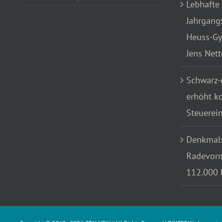
Lebhafte
Jahrgang
Heuss-Gy
Jens Net
Schwarz-
erhöht k
Steuerei
Denkmals
Radevorm
112.000 