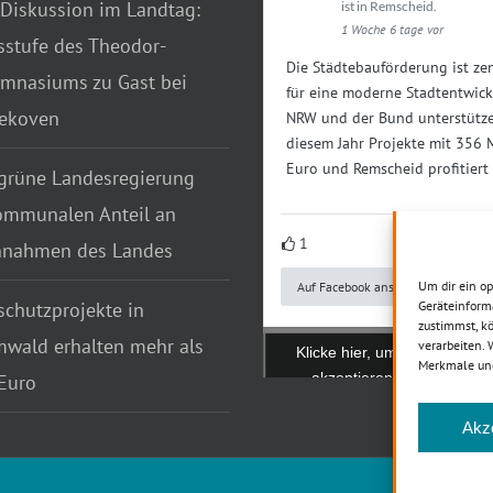
 Diskussion im Landtag:
ist in Remscheid.
1 Woche 6 tage vor
sstufe des Theodor-
Die Städtebauförderung ist zen
mnasiums zu Gast bei
für eine moderne Stadtentwick
tekoven
NRW und der Bund unterstütze
diesem Jahr Projekte mit 356 
Euro und Remscheid profitiert
grüne Landesregierung
ommunalen Anteil an
1
nnahmen des Landes
Um dir ein o
Auf Facebook ansehen
chutzprojekte in
Geräteinform
zustimmst, kö
wald erhalten mehr als
verarbeiten.
Klicke hier, um Marketing-C
Merkmale und
akzeptieren und diesen In
Euro
aktivieren
Akz