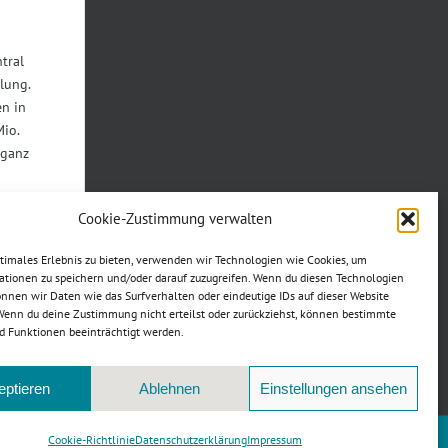
tral
lung.
n in
Mio.
 ganz
Cookie-Zustimmung verwalten
ptimales Erlebnis zu bieten, verwenden wir Technologien wie Cookies, um
Teilen
ationen zu speichern und/oder darauf zuzugreifen. Wenn du diesen Technologien
nnen wir Daten wie das Surfverhalten oder eindeutige IDs auf dieser Website
 Wenn du deine Zustimmung nicht erteilst oder zurückziehst, können bestimmte
ookies zu
 Funktionen beeinträchtigt werden.
halt zu
eptieren
Ablehnen
Einstellungen ansehen
Cookie-Richtlinie
Datenschutzerklärung
Impressum