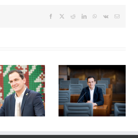
Facebook
X
Reddit
LinkedIn
WhatsApp
Vk
E-
Mail
Mein Statement zu
Meine Rede: “Olympische und
Mikroplastik in
Paralympische Spiele nach
Kunstrasenplätzen
NRW holen!”