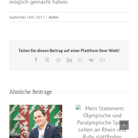
möglich gemacht haben.
September 16th, 2017
|
Archiv
Teilen Sie diesen Beitrag auf einer Plattform Ihrer Wahl!
Facebook
X
Reddit
LinkedIn
WhatsApp
Vk
E-
Mail
Ähnliche Beiträge
Mein Statement zu den
Mein Statement:
Finals Rhein-Ruhr
Olympische und
2020
Paralympische Spiele
le
sollen an Rhein und