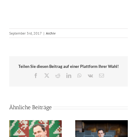
September 3rd, 2017
|
Archiv
Teilen Sie diesen Beitrag auf einer Plattform Ihrer Wahl!
Facebook
X
Reddit
LinkedIn
WhatsApp
Vk
E-
Mail
Ähnliche Beiträge
Mein Statement: