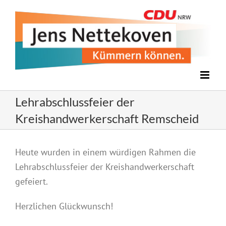
Zum
Inhalt
springen
Lehrabschlussfeier der
Kreishandwerkerschaft Remscheid
Zeige
Heute wurden in einem würdigen Rahmen die
grösseres
Lehrabschlussfeier der Kreishandwerkerschaft
Bild
gefeiert.
Herzlichen Glückwunsch!