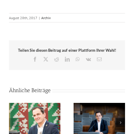
August 28th, 2017
|
Archiv
Teilen Sie diesen Beitrag auf einer Plattform Ihrer Wahl!
Facebook
X
Reddit
LinkedIn
WhatsApp
Vk
E-
Mail
Ähnliche Beiträge
Mein Statement:
Mein Statement zu den
Olympische und
Finals Rhein-Ruhr
Paralympische Spiele
le