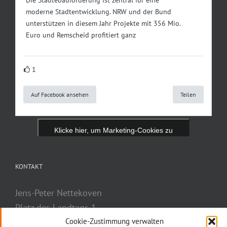
moderne Stadtentwicklung. NRW und der Bund
unterstützen in diesem Jahr Projekte mit 356 Mio.
Euro und Remscheid profitiert ganz
1
Auf Facebook ansehen
Teilen
Klicke hier, um Marketing-Cookies zu
akzeptieren und diesen Inhalt zu aktivieren
KONTAKT
Jens-Peter Nettekoven
Platz des Landtags 1
40221 Düsseldorf
Cookie-Zustimmung verwalten