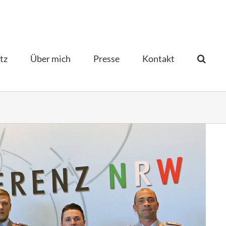
tz
Über mich
Presse
Kontakt­