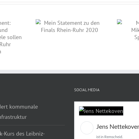
nt zu den Finals
Meine Rede zu Mikroplastik
Ruhr 2020
auf Sportanlagen
SOCIAL MEDIA
dert kommunale
frastruktur
Jens Nettekove
k-Kurs des Leibniz-
ist in Remscheid.