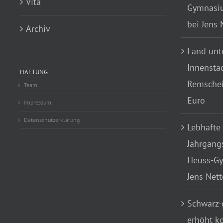
Vita
Gymnasiu
bei Jens
Archiv
Land unte
Innensta
HAFTUNG
Remscheid
Team
Euro
Impressum
Datenschutzerklärung
Lebhafte
Jahrgang
Heuss-Gy
Jens Net
Schwarz-
erhöht k