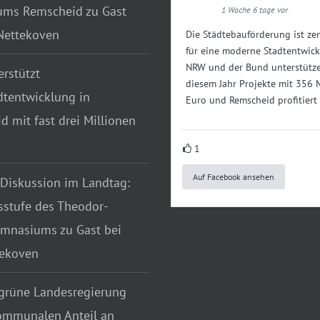
ms Remscheid zu Gast
1 Woche 6 tage vor
 Nettekoven
Die Städtebauförderung ist zen
für eine moderne Stadtentwick
NRW und der Bund unterstütze
rstützt
diesem Jahr Projekte mit 356 
dtentwicklung in
Euro und Remscheid profitiert
 mit fast drei Millionen
1
Auf Facebook ansehen
 Diskussion im Landtag:
sstufe des Theodor-
mnasiums zu Gast bei
tekoven
grüne Landesregierung
ommunalen Anteil an