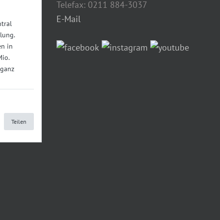
Telefax: 0211 884-3037
E-Mail
tral
lung.
n in
Mio.
 ganz
Teilen