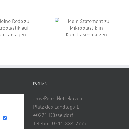
Mein Statement zu
Meine Rede: “Olympische und
Mikroplastik in
Paralympische Spiele nach
Kunstrasenplätzen
NRW holen!”
KONTAKT
Jens-Peter Nettekoven
Platz des Landtags 1
40221 Düsseldorf
n
Telefon: 0211 884-2777