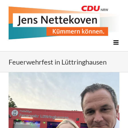
Zum
Inhalt
springen
Feuerwehrfest in Lüttringhausen
Zeige
grösseres
Bild