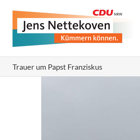
Zum
Inhalt
springen
Trauer um Papst Franziskus
Zeige
grösseres
Bild