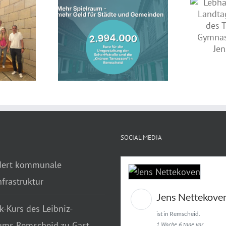
Lebhafte Diskussion im
Landtag: Jahrgangsstufe des
nterstützt
Theodor-Heuss-Gymnasiums
entwicklung in
zu Gast bei Jens Nettekoven
mit fast drei
onen Euro
SOCIAL MEDIA
dert kommunale
frastruktur
Jens Nettekove
k-Kurs des Leibniz-
ist in Remscheid.
ms Remscheid zu Gast
1 Woche 6 tage vor