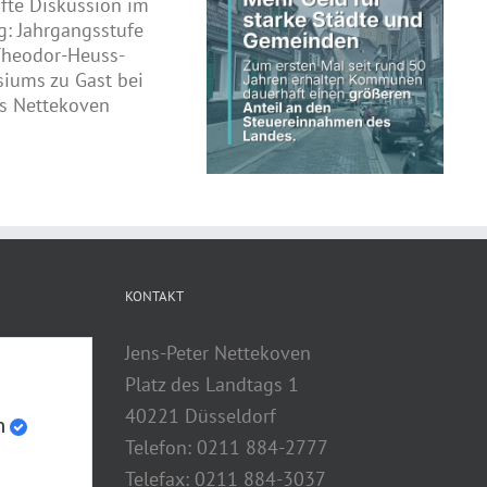
Schwarz-grüne
Landesregierung erhöht
Land fördert kommunale
kommunalen Anteil an
Straßeninfrastruktur
Steuereinnahmen des Landes
KONTAKT
Jens-Peter Nettekoven
Platz des Landtags 1
40221 Düsseldorf
n
Telefon: 0211 884-2777
Telefax: 0211 884-3037