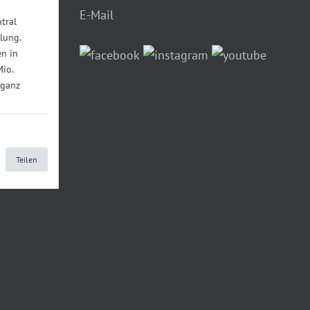
E-Mail
tral
lung.
n in
Mio.
 ganz
Teilen