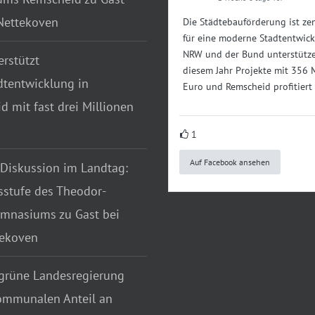
 Nettekoven
Die Städtebauförderung ist zen
für eine moderne Stadtentwick
NRW und der Bund unterstütze
rstützt
diesem Jahr Projekte mit 356 
dtentwicklung in
Euro und Remscheid profitiert
 mit fast drei Millionen
1
Auf Facebook ansehen
 Diskussion im Landtag:
sstufe des Theodor-
mnasiums zu Gast bei
tekoven
grüne Landesregierung
ommunalen Anteil an