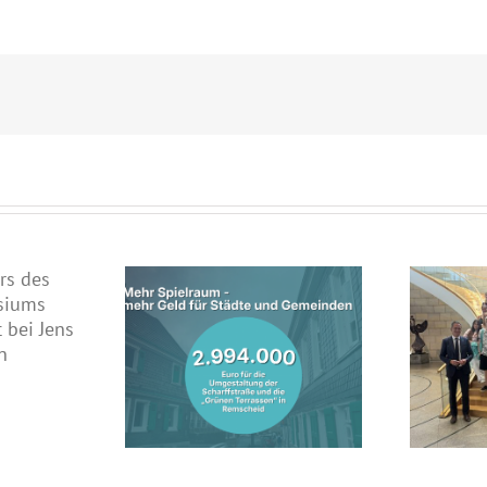
nterstützt
Lebhafte Diskussion im
entwicklung in
Landtag: Jahrgangsstufe des
mit fast drei
Theodor-Heuss-Gymnasiums
onen Euro
zu Gast bei Jens Nettekoven