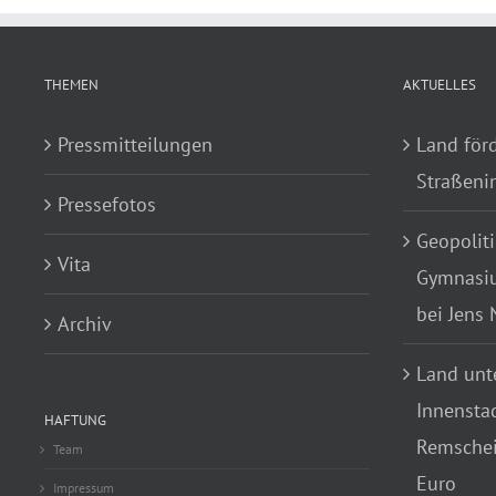
THEMEN
AKTUELLES
Pressmitteilungen
Land för
Straßenin
Pressefotos
Geopoliti
Vita
Gymnasiu
bei Jens
Archiv
Land unte
Innensta
HAFTUNG
Remscheid
Team
Euro
Impressum