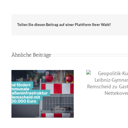
Teilen Sie diesen Beitrag auf einer Plattform Ihrer Wahl!
Ähnliche Beiträge
Geopolitik-Kurs des Leibniz-
Gymnasiums Remscheid zu
Land u
Gast bei Jens Nettekoven
e
Innenstadt
Remscheid 
Milli