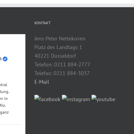
KONTAKT
Jens-Peter Nettekoven
Platz des Landtags 1
40221 Düsseldorf
n
Telefon: 0211 884-2777
Telefax: 0211 884-3037
E-Mail
tral
lung.
n in
Mio.
 ganz