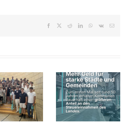
Facebook
X
Reddit
LinkedIn
WhatsApp
Vk
E-
Mail
Schwarz-grüne
Landesregierung erhöht
Land fördert kommunale
kommunalen Anteil an
Straßeninfrastruktur
Steuereinnahmen des Landes