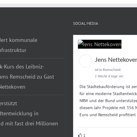
SOCIAL MEDIA
dert kommunale
frastruktur
Jens Nettekove
k-Kurs des Leibniz-
ist in Remscheid.
ms Remscheid zu Gast
1 Woche 6 tage vor
 Nettekoven
Die Städtebauförderung ist zen
für eine moderne Stadtentwick
NRW und der Bund unterstütze
rstützt
diesem Jahr Projekte mit 356 
dtentwicklung in
Euro und Remscheid profitiert
 mit fast drei Millionen
1