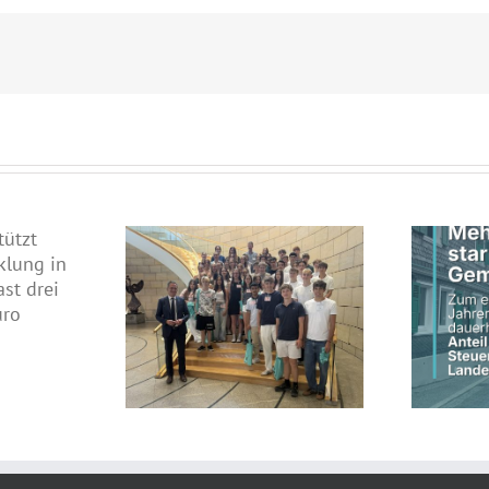
Diskussion im
Schwarz-grüne
rgangsstufe des
Landesregierung erhöht
ss-Gymnasiums
kommunalen Anteil an
Jens Nettekoven
Steuereinnahmen des Landes