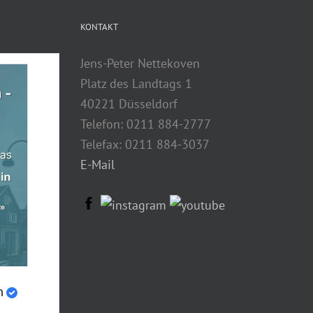
KONTAKT
Jens-Peter Nettekoven
Platz des Landtags 1
40221 Düsseldorf
Telefon: 0211 884-2777
Telefax: 0211 884-3037
E-Mail
n