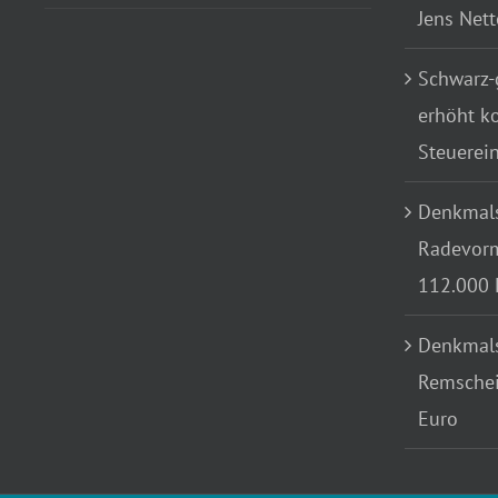
Jens Net
Schwarz-
erhöht k
Steuerei
Denkmals
Radevorm
112.000 
Denkmals
Remschei
Euro