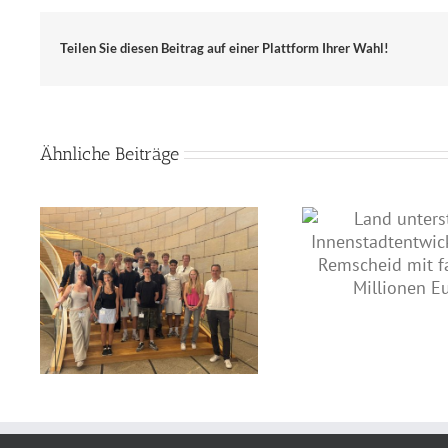
Teilen Sie diesen Beitrag auf einer Plattform Ihrer Wahl!
Ähnliche Beiträge
Land unterstützt
Innenstadtentwicklung in
Lebhafte 
Remscheid mit fast drei
iz-
Landtag: Jah
Millionen Euro
zu
Theodor-Heu
n
zu Gast bei 