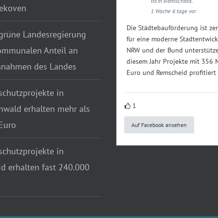
ist in Remscheid.
tekoven
1 Woche 6 tage vor
Die Städtebauförderung ist zen
grüne Landesregierung
für eine moderne Stadtentwick
ommunalen Anteil an
NRW und der Bund unterstütze
diesem Jahr Projekte mit 356 
nnahmen des Landes
Euro und Remscheid profitiert
chutzprojekte in
1
wald erhalten mehr als
Euro
Auf Facebook ansehen
chutzprojekte in
d erhalten fast 240.000