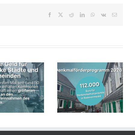
Facebook
X
Reddit
LinkedIn
WhatsApp
Vk
E-
Mail
Denkmalschutzprojekte in
Geopolitik-Kurs des Leibniz-
Radevormwald erhalten mehr
Gymnasiums Remscheid zu
als 112.000 Euro
Gast bei Jens Nettekoven