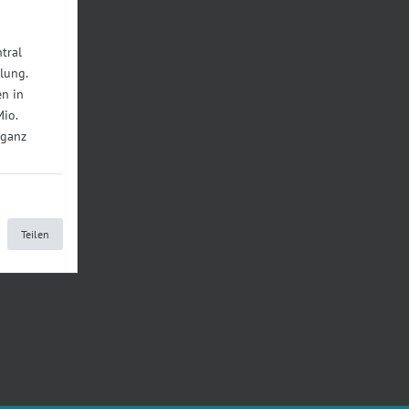
tral
lung.
n in
Mio.
 ganz
Teilen