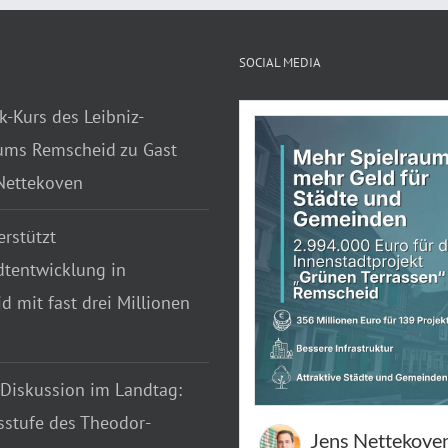
SOCIAL MEDIA
k-Kurs des Leibniz-
ms Remscheid zu Gast
 Nettekoven
rstützt
dtentwicklung in
 mit fast drei Millionen
 Diskussion im Landtag:
sstufe des Theodor-
Jens Nettekove