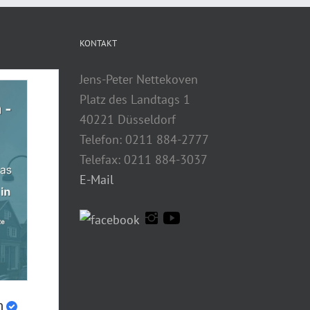
KONTAKT
Jens-Peter Nettekoven
Platz des Landtags 1
40221 Düsseldorf
Telefon: 0211 884-2777
Telefax: 0211 884-3037
E-Mail
n