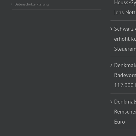
Heuss-Gy
Datenschutzerklärung
Jens Net
Schwarz-
erhöht k
Steuerei
Denkmals
Radevorm
112.000 
Denkmals
Remschei
Euro