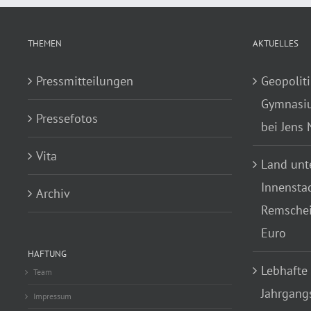
THEMEN
AKTUELLES
Pressmitteilungen
Geopoliti
Gymnasiu
Pressefotos
bei Jens
Vita
Land unte
Innensta
Archiv
Remscheid
Euro
HAFTUNG
Lebhafte
Team
Jahrgang
Impressum