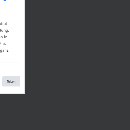
tral
lung.
n in
Mio.
 ganz
Teilen