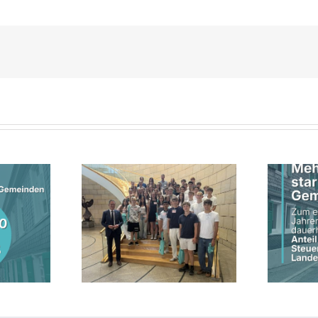
Diskussion im
Schwarz-grüne
rgangsstufe des
Landesregierung erhöht
ss-Gymnasiums
kommunalen Anteil an
Jens Nettekoven
Steuereinnahmen des Landes