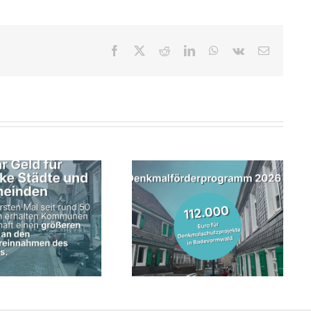
Facebook
X
Reddit
LinkedIn
WhatsApp
Vk
E-
Mail
Denkmalschutzprojekte in
Geopolitik-Kurs des Leibniz-
Radevormwald erhalten mehr
Gymnasiums Remscheid zu
als 112.000 Euro
Gast bei Jens Nettekoven