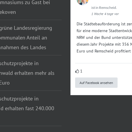
mnasiums zu Gast bei
ist in Remscheid.
tekoven
1 Woche 4 tage vor
Die Städtebauförderung ist zen
grüne Landesregierung
für eine moderne Stadtentwick
ommunalen Anteil an
NRW und der Bund unterstütze
diesem Jahr Projekte mit 356 
nnahmen des Landes
Euro und Remscheid profitiert
chutzprojekte in
1
wald erhalten mehr als
Euro
Auf Facebook ansehen
chutzprojekte in
d erhalten fast 240.000