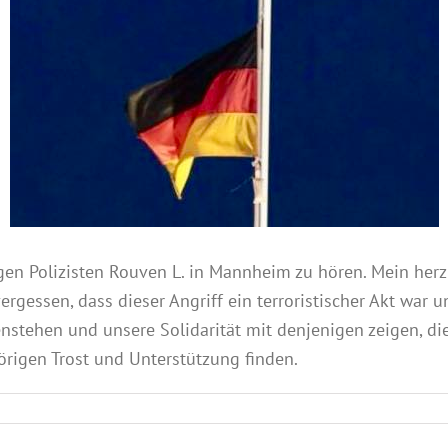
gen Polizisten Rouven L. in Mannheim zu hören. Mein herzl
vergessen, dass dieser Angriff ein terroristischer Akt war
enstehen und unsere Solidarität mit denjenigen zeigen, di
rigen Trost und Unterstützung finden.