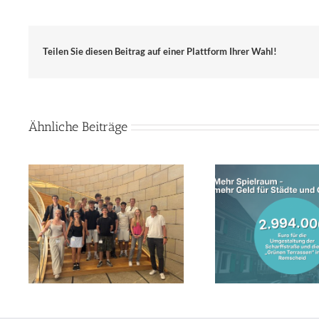
Teilen Sie diesen Beitrag auf einer Plattform Ihrer Wahl!
Ähnliche Beiträge
Land unterstützt
Lebhafte 
iz-
Innenstadtentwicklung in
Landtag: Jah
zu
Remscheid mit fast drei
Theodor-Heu
n
Millionen Euro
zu Gast bei 