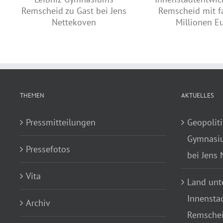
Land unterstützt
iz-
Lebhafte 
Innenstadtentwicklung in
zu
Landtag: Jah
Remscheid mit fast drei
n
Theodor-Heu
Millionen Euro
zu Gast bei 
THEMEN
AKTUELLES
Pressmitteilungen
Geopoliti
Gymnasiu
Pressefotos
bei Jens
Vita
Land unte
Innensta
Archiv
Remscheid