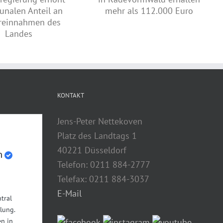
Denkmalschutzprojekte in
Geopolitik-Kurs des Leibniz-
Radevormwald erhalten mehr
Gymnasiums Remscheid zu
als 112.000 Euro
Gast bei Jens Nettekoven
KONTAKT
Jens-Peter Nettekoven
Platz des Landtags 1
40221 Düsseldorf
n
Telefon: 0211 884-2777
Telefax: 0211 884-3037
E-Mail
tral
lung.
n in