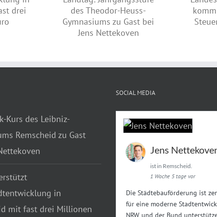
Diskussion im
Schwarz-grüne
rgangsstufe des
Landesregierung erhöht
ss-Gymnasiums
kommunalen Anteil an
Jens Nettekoven
Steuereinnahmen des Landes
SOCIAL MEDIA
k-Kurs des Leibniz-
ms Remscheid zu Gast
Jens Nettekove
 Nettekoven
ist in Remscheid.
rstützt
1 Woche 5 tage vor
dtentwicklung in
Die Städtebauförderung ist zen
für eine moderne Stadtentwick
 mit fast drei Millionen
NRW und der Bund unterstütze