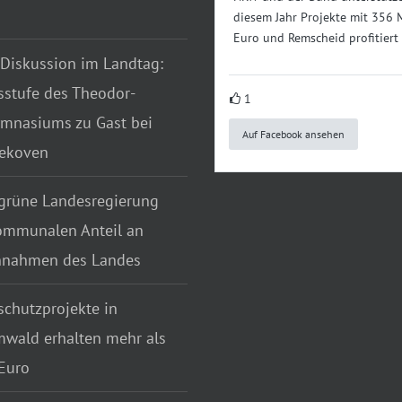
diesem Jahr Projekte mit 356 
Euro und Remscheid profitiert
 Diskussion im Landtag:
sstufe des Theodor-
1
mnasiums zu Gast bei
Auf Facebook ansehen
tekoven
grüne Landesregierung
ommunalen Anteil an
nnahmen des Landes
chutzprojekte in
wald erhalten mehr als
Euro