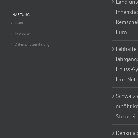
Land unte
Innensta
HAFTUNG
Remscheid
Team
Euro
Impressum
Datenschutzerklärung
Lebhafte
Jahrgang
Heuss-Gy
Jens Net
Schwarz-
erhöht k
Steuerei
Denkmals