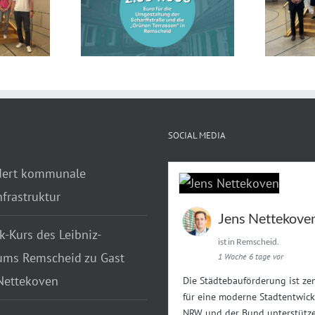
entwicklung in
Landtag: Jahrgangsstufe des
mit fast drei
Theodor-Heuss-Gymnasiums
onen Euro
zu Gast bei Jens Nettekoven
SOCIAL MEDIA
dert kommunale
frastruktur
Jens Nettekove
k-Kurs des Leibniz-
ist in Remscheid.
ms Remscheid zu Gast
1 Woche 6 tage vor
 Nettekoven
Die Städtebauförderung ist zen
für eine moderne Stadtentwick
NRW und der Bund unterstütze