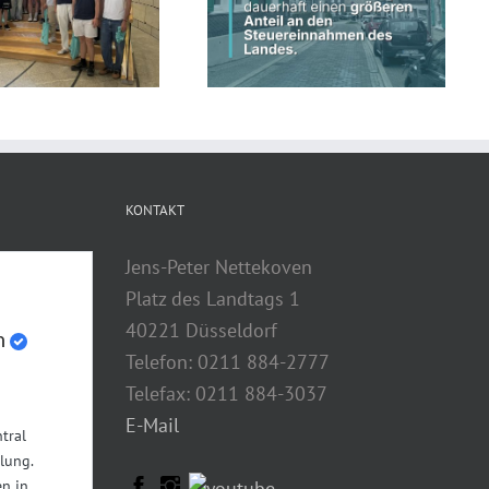
Landesregierung erhöht
Land fördert kommunale
kommunalen Anteil an
Straßeninfrastruktur
Steuereinnahmen des Landes
KONTAKT
Jens-Peter Nettekoven
Platz des Landtags 1
40221 Düsseldorf
n
Telefon: 0211 884-2777
Telefax: 0211 884-3037
E-Mail
tral
lung.
n in