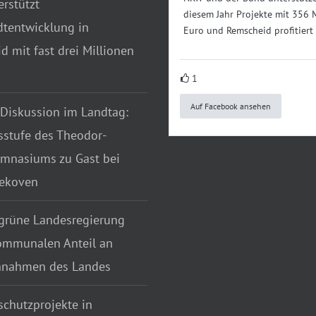
rstützt
diesem Jahr Projekte mit 356 
dtentwicklung in
Euro und Remscheid profitiert
 mit fast drei Millionen
1
Auf Facebook ansehen
 Diskussion im Landtag:
sstufe des Theodor-
mnasiums zu Gast bei
tekoven
grüne Landesregierung
ommunalen Anteil an
nnahmen des Landes
chutzprojekte in