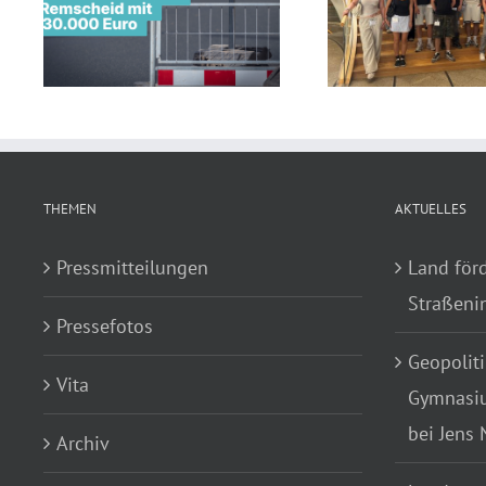
e
Innenstadt
Gymnasiums Remscheid zu
Remscheid 
Gast bei Jens Nettekoven
Milli
THEMEN
AKTUELLES
Pressmitteilungen
Land för
Straßenin
Pressefotos
Geopoliti
Vita
Gymnasiu
bei Jens
Archiv