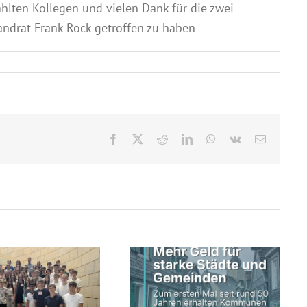
hlten Kollegen und vielen Dank für die zwei
ndrat Frank Rock getroffen zu haben
Facebook
X
Reddit
LinkedIn
WhatsApp
Vk
E-
Mail
Schwarz-grüne