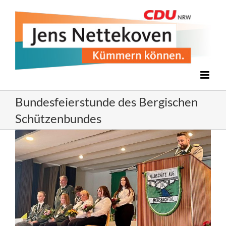
Zum
Inhalt
springen
Bundesfeierstunde des Bergischen
Schützenbundes
Zeige
grösseres
Bild